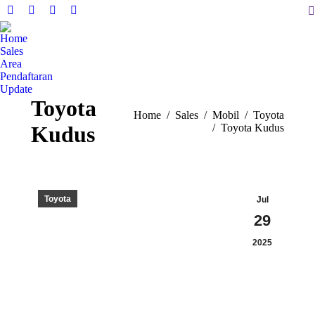
S
Facebook
X
Instagram
YouTube
page
page
page
page
Home
opens
opens
opens
opens
Sales
in
in
in
in
Area
Pendaftaran
new
new
new
new
Update
window
window
window
window
Toyota
You are here:
Home
Sales
Mobil
Toyota
Kudus
Toyota Kudus
Toyota
Jul
29
2025