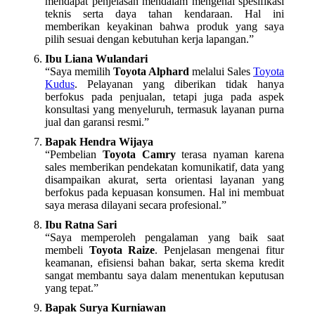
mendapat penjelasan mendalam mengenai spesifikasi
teknis serta daya tahan kendaraan. Hal ini
memberikan keyakinan bahwa produk yang saya
pilih sesuai dengan kebutuhan kerja lapangan.”
Ibu Liana Wulandari
“Saya memilih
Toyota Alphard
melalui Sales
Toyota
Kudus
. Pelayanan yang diberikan tidak hanya
berfokus pada penjualan, tetapi juga pada aspek
konsultasi yang menyeluruh, termasuk layanan purna
jual dan garansi resmi.”
Bapak Hendra Wijaya
“Pembelian
Toyota Camry
terasa nyaman karena
sales memberikan pendekatan komunikatif, data yang
disampaikan akurat, serta orientasi layanan yang
berfokus pada kepuasan konsumen. Hal ini membuat
saya merasa dilayani secara profesional.”
Ibu Ratna Sari
“Saya memperoleh pengalaman yang baik saat
membeli
Toyota Raize
. Penjelasan mengenai fitur
keamanan, efisiensi bahan bakar, serta skema kredit
sangat membantu saya dalam menentukan keputusan
yang tepat.”
Bapak Surya Kurniawan