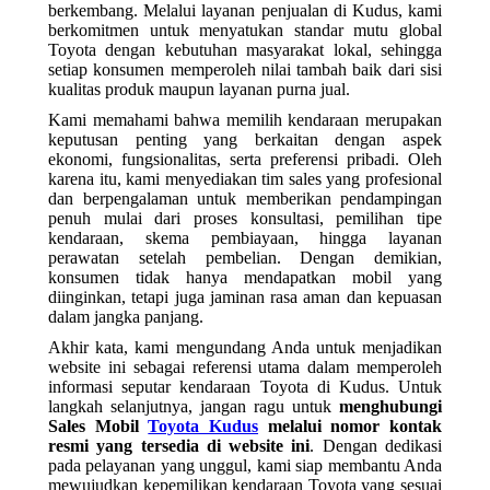
berkembang. Melalui layanan penjualan di Kudus, kami
berkomitmen untuk menyatukan standar mutu global
Toyota dengan kebutuhan masyarakat lokal, sehingga
setiap konsumen memperoleh nilai tambah baik dari sisi
kualitas produk maupun layanan purna jual.
Kami memahami bahwa memilih kendaraan merupakan
keputusan penting yang berkaitan dengan aspek
ekonomi, fungsionalitas, serta preferensi pribadi. Oleh
karena itu, kami menyediakan tim sales yang profesional
dan berpengalaman untuk memberikan pendampingan
penuh mulai dari proses konsultasi, pemilihan tipe
kendaraan, skema pembiayaan, hingga layanan
perawatan setelah pembelian. Dengan demikian,
konsumen tidak hanya mendapatkan mobil yang
diinginkan, tetapi juga jaminan rasa aman dan kepuasan
dalam jangka panjang.
Akhir kata, kami mengundang Anda untuk menjadikan
website ini sebagai referensi utama dalam memperoleh
informasi seputar kendaraan Toyota di Kudus. Untuk
langkah selanjutnya, jangan ragu untuk
menghubungi
Sales Mobil
Toyota Kudus
melalui nomor kontak
resmi yang tersedia di website ini
. Dengan dedikasi
pada pelayanan yang unggul, kami siap membantu Anda
mewujudkan kepemilikan kendaraan Toyota yang sesuai