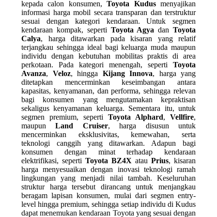
kepada calon konsumen,
Toyota Kudus
menyajikan
informasi harga mobil secara transparan dan terstruktur
sesuai dengan kategori kendaraan. Untuk segmen
kendaraan kompak, seperti
Toyota Agya
dan
Toyota
Calya
, harga ditawarkan pada kisaran yang relatif
terjangkau sehingga ideal bagi keluarga muda maupun
individu dengan kebutuhan mobilitas praktis di area
perkotaan. Pada kategori menengah, seperti
Toyota
Avanza
,
Veloz
, hingga
Kijang Innova
, harga yang
ditetapkan mencerminkan keseimbangan antara
kapasitas, kenyamanan, dan performa, sehingga relevan
bagi konsumen yang mengutamakan kepraktisan
sekaligus kenyamanan keluarga. Sementara itu, untuk
segmen premium, seperti
Toyota Alphard
,
Vellfire
,
maupun
Land Cruiser
, harga disusun untuk
mencerminkan eksklusivitas, kemewahan, serta
teknologi canggih yang ditawarkan. Adapun bagi
konsumen dengan minat terhadap kendaraan
elektrifikasi, seperti
Toyota BZ4X
atau
Prius
, kisaran
harga menyesuaikan dengan inovasi teknologi ramah
lingkungan yang menjadi nilai tambah. Keseluruhan
struktur harga tersebut dirancang untuk menjangkau
beragam lapisan konsumen, mulai dari segmen entry-
level hingga premium, sehingga setiap individu di Kudus
dapat menemukan kendaraan Toyota yang sesuai dengan