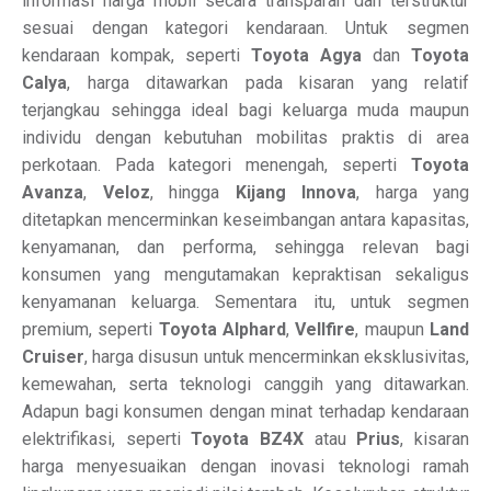
informasi harga mobil secara transparan dan terstruktur
sesuai dengan kategori kendaraan. Untuk segmen
kendaraan kompak, seperti
Toyota Agya
dan
Toyota
Calya
, harga ditawarkan pada kisaran yang relatif
terjangkau sehingga ideal bagi keluarga muda maupun
individu dengan kebutuhan mobilitas praktis di area
perkotaan. Pada kategori menengah, seperti
Toyota
Avanza
,
Veloz
, hingga
Kijang Innova
, harga yang
ditetapkan mencerminkan keseimbangan antara kapasitas,
kenyamanan, dan performa, sehingga relevan bagi
konsumen yang mengutamakan kepraktisan sekaligus
kenyamanan keluarga. Sementara itu, untuk segmen
premium, seperti
Toyota Alphard
,
Vellfire
, maupun
Land
Cruiser
, harga disusun untuk mencerminkan eksklusivitas,
kemewahan, serta teknologi canggih yang ditawarkan.
Adapun bagi konsumen dengan minat terhadap kendaraan
elektrifikasi, seperti
Toyota BZ4X
atau
Prius
, kisaran
harga menyesuaikan dengan inovasi teknologi ramah