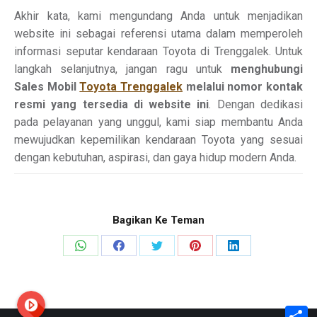
Akhir kata, kami mengundang Anda untuk menjadikan
website ini sebagai referensi utama dalam memperoleh
informasi seputar kendaraan Toyota di Trenggalek. Untuk
langkah selanjutnya, jangan ragu untuk
menghubungi
Sales Mobil
Toyota Trenggalek
melalui nomor kontak
resmi yang tersedia di website ini
. Dengan dedikasi
pada pelayanan yang unggul, kami siap membantu Anda
mewujudkan kepemilikan kendaraan Toyota yang sesuai
dengan kebutuhan, aspirasi, dan gaya hidup modern Anda.
Bagikan Ke Teman
Share
Share
Share
Share
Share
on
on
on
on
on
WhatsApp
Facebook
X
Pinterest
LinkedIn
S