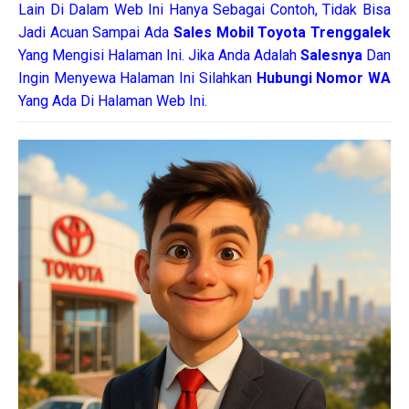
Lain Di Dalam Web Ini Hanya Sebagai Contoh, Tidak Bisa
Jadi Acuan Sampai Ada
Sales Mobil Toyota Trenggalek
Yang Mengisi Halaman Ini. Jika Anda Adalah
Salesnya
Dan
Ingin Menyewa Halaman Ini Silahkan
Hubungi Nomor WA
Yang Ada Di Halaman Web Ini.